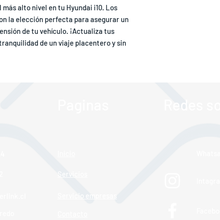
 más alto nivel en tu Hyundai i10. Los
n la elección perfecta para asegurar un
nsión de tu vehículo. ¡Actualiza tus
ranquilidad de un viaje placentero y sin
Paginas
Redes so
Inicio
Whats
24
24
2
Servicios
Intagr
Servicio empresas
rlink.cl
Facebo
redo
Contacto