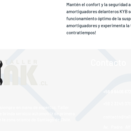
Mantén el confort y la seguridad al
amortiguadores delanteros KYB so
funcionamiento óptimo de la suspe
amortiguadores y experimenta la t
contratiempos!
Contacto
+56 9 6406 67
+56 9 6406 67
+56 2 3245 071
 siempre en mano de expertos, Taller
e brinda servicio automotriz de primera
contacto@talle
 la zona oriente de Santiago de Chile.
Av. Padre Alf