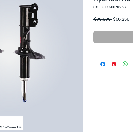
SKU: 4909500783627
Precio
P
 $75.000 
$56.250
d
o