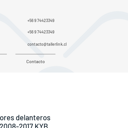
+56 9 74423349
+56 9 74423349
contacto@tallerlink.cl
Contacto
ores delanteros
 2008-2017 KYB