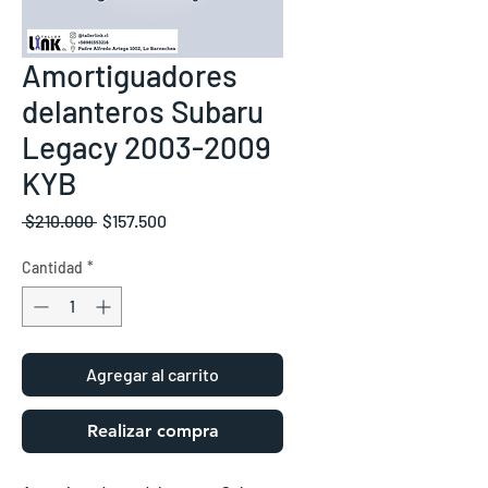
Amortiguadores
delanteros Subaru
Legacy 2003-2009
KYB
Precio
Precio
 $210.000 
$157.500
de
oferta
Cantidad
*
Agregar al carrito
Realizar compra