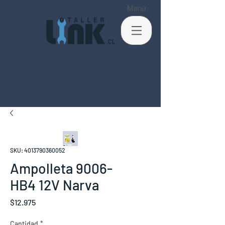
Menú
SKU: 4013790360052
Ampolleta 9006-
HB4 12V Narva
Precio
$12.975
Cantidad
*