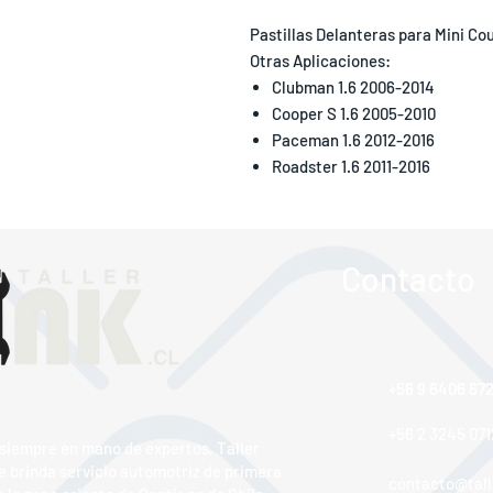
Pastillas Delanteras para Mini C
Otras Aplicaciones:
Clubman 1.6 2006-2014
Cooper S 1.6 2005-2010
Paceman 1.6 2012-2016
Roadster 1.6 2011-2016​​​​​​​​​​​​​​​​​​​​​
Contacto
+56 9 6406 67
+56 9 6406 67
+56 2 3245 071
 siempre en mano de expertos, Taller
e brinda servicio automotriz de primera
contacto@talle