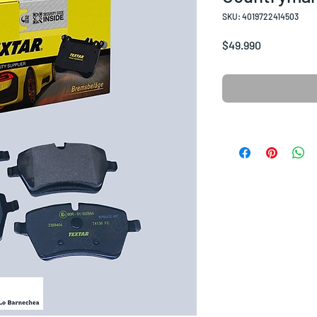
SKU: 4019722414503
Precio
$49.990