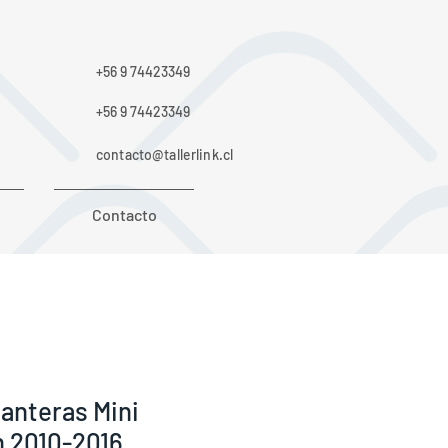
+56 9 74423349
+56 9 74423349
contacto@tallerlink.cl
Contacto
lanteras Mini
 2010-2016