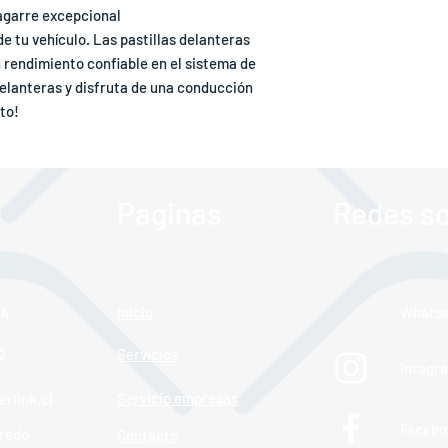
 agarre excepcional
e tu vehículo. Las pastillas delanteras
 rendimiento confiable en el sistema de
delanteras y disfruta de una conducción
to!
Paginas
Redes so
Inicio
Whats
24
24
2
Servicios
Intagr
Servicio empresas
rlink.cl
Facebo
redo
Contacto