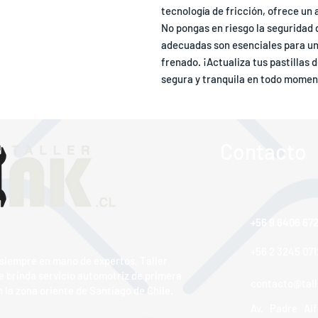
tecnología de fricción, ofrece un
No pongas en riesgo la seguridad d
adecuadas son esenciales para un
frenado. ¡Actualiza tus pastillas 
segura y tranquila en todo momen
Contacto
+56 9 6406 67
+56 9 6406 67
+56 2 3245 071
 siempre en mano de expertos, Taller
e brinda servicio automotriz de primera
contacto@talle
 la zona oriente de Santiago de Chile.
Av. Padre Alf