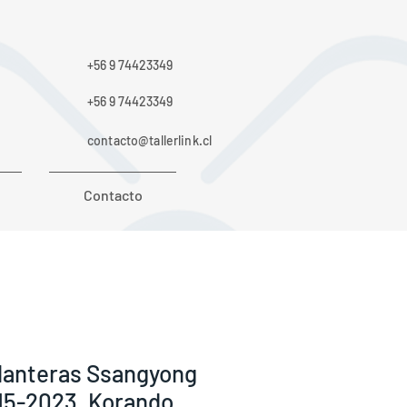
+56 9 74423349
+56 9 74423349
contacto@tallerlink.cl
Contacto
elanteras Ssangyong
2015-2023. Korando