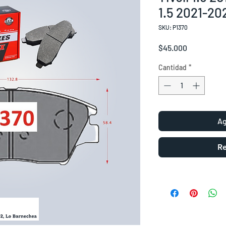
1.5 2021-20
SKU: P1370
Precio
$45.000
Cantidad
*
Ag
Re