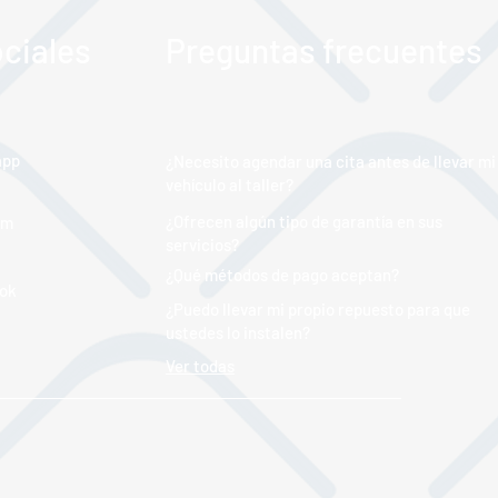
ciales
Preguntas frecuentes
app
¿Necesito agendar una cita antes de llevar mi
vehículo al taller?
¿Ofrecen algún tipo de garantía en sus
am
servicios?
¿Qué métodos de pago aceptan?
ok
¿Puedo llevar mi propio repuesto para que
ustedes lo instalen?
Ver todas