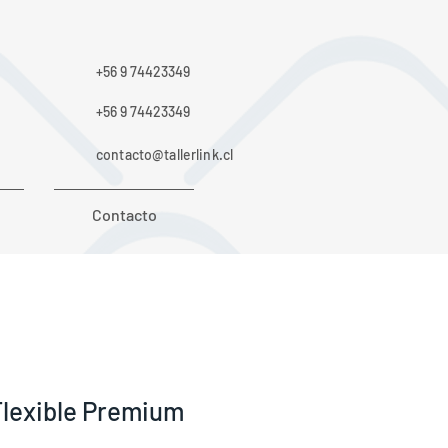
+56 9 74423349
+56 9 74423349
contacto@tallerlink.cl
Contacto
 Flexible Premium