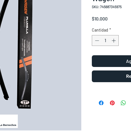
SKU: 745687345975
Precio
$10.000
Cantidad
*
Ag
Re