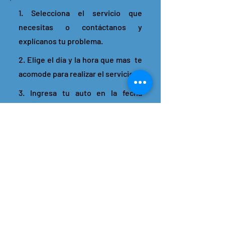
1. Selecciona el servicio que
necesitas o contáctanos y
explícanos tu problema.
2. Elige el día y la hora que mas te
acomode para realizar el servicio.
3. Ingresa tu auto en la fecha
pautada y nosotros nos
encargaremos del resto.
4. Podrás monitorear el estado de
tu vehículo en tiempo real y
tendrás atención personalizada
ante cualquier duda.
5. Serás notificado(a) una vez que
estén listas las reparaciones para
que puedas retirar tu auto.
¡Agendar tu visita