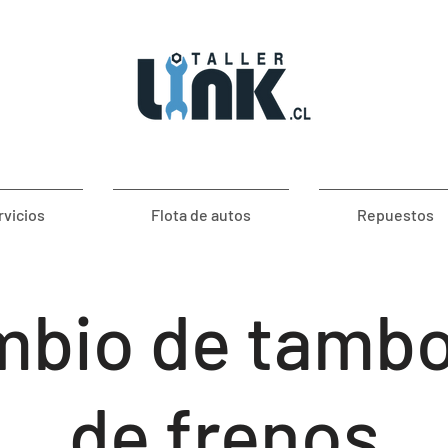
rvicios
Flota de autos
Repuestos
bio de tamb
de frenos