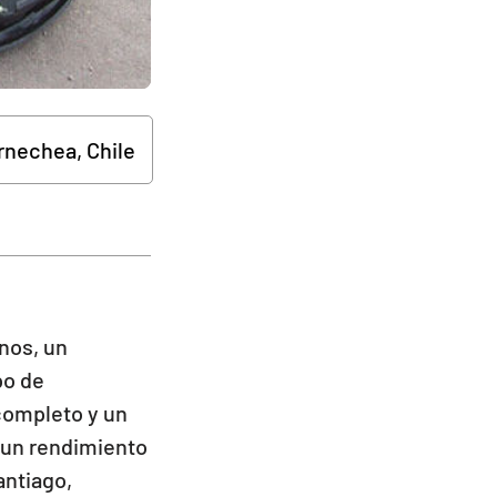
rnechea, Chile
nos, un
po de
completo y un
n un rendimiento
antiago,