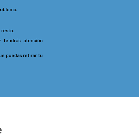
roblema.
 resto.
y tendrás atención
ue puedas retirar tu
e