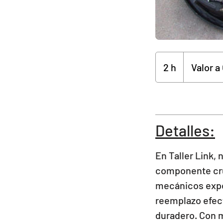
Valor
a
2 h
2
Valor a
Cotizar
h
Detalles:
En Taller Link,
componente cruc
mecánicos expe
reemplazo efect
duradero. Con m