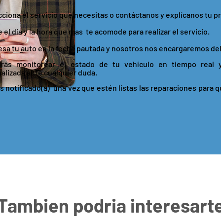
ecciona el servicio que necesitas o contáctanos y explícanos tu p
e el día y la hora que mas te acomode para realizar el servicio.
resa tu auto en la fecha pautada y nosotros nos encargaremos del
drás monitorear el estado de tu vehículo en tiempo real 
alizada ante cualquier duda.
ás notificado(a) una vez que estén listas las reparaciones para q
Tambien podria interesart