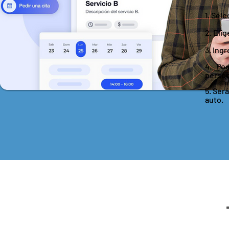
1. Sel
2. Elig
3. Ing
4. Po
person
5. Ser
auto.