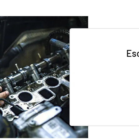
Esc
60.000
pesos
chilenos