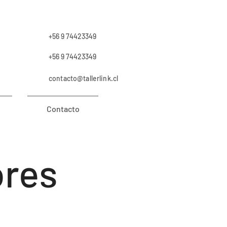
+56 9 74423349
+56 9 74423349
contacto@tallerlink.cl
Contacto
ores