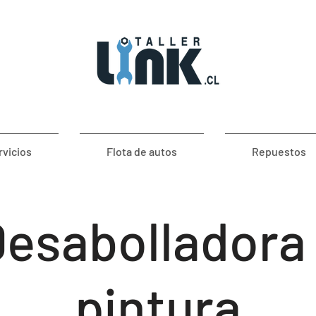
rvicios
Flota de autos
Repuestos
esabolladora
pintura