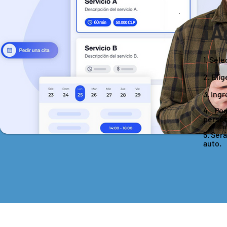
¡A
1. Sel
2. Elig
3. Ing
4. Po
person
5. Ser
auto.