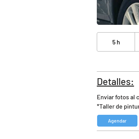
Co
pr
5 h
5
h
Detalles:
Enviar fotos al
*Taller de pintu
Agendar