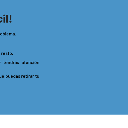
il!
roblema.
 resto.
y tendrás atención
ue puedas retirar tu