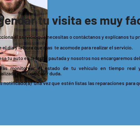
gendar tu visita es muy fác
ecciona el servicio que necesitas o contáctanos y explícanos tu p
e el día y la hora que mas te acomode para realizar el servicio.
resa tu auto en la fecha pautada y nosotros nos encargaremos del
drás monitorear el estado de tu vehículo en tiempo real 
alizada ante cualquier duda.
ás notificado(a) una vez que estén listas las reparaciones para q