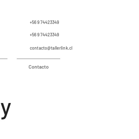
+56 9 74423349
+56 9 74423349
contacto@tallerlink.cl
Contacto
 y