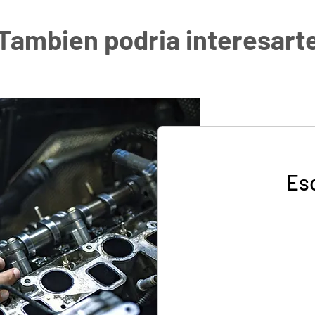
Tambien podria interesart
Esc
60.000
pesos
chilenos