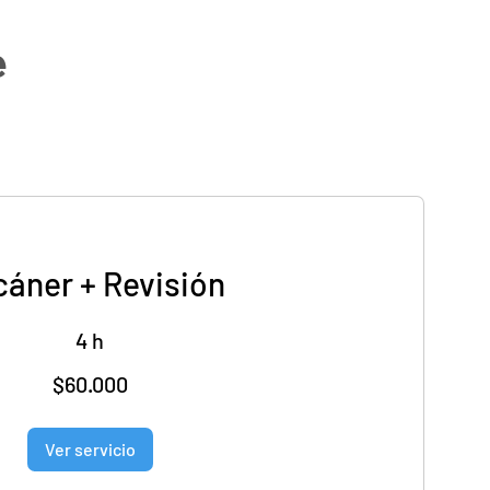
e
áner + Revisión
4 h
$60.000
Ver servicio