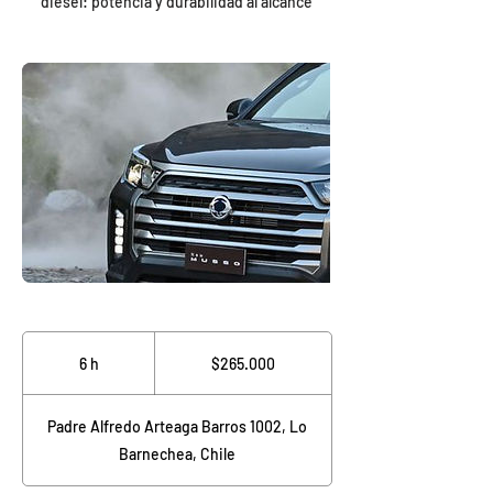
diésel: potencia y durabilidad al alcance
265.000
pesos
6 h
6
$265.000
chilenos
h
Padre Alfredo Arteaga Barros 1002, Lo
Barnechea, Chile