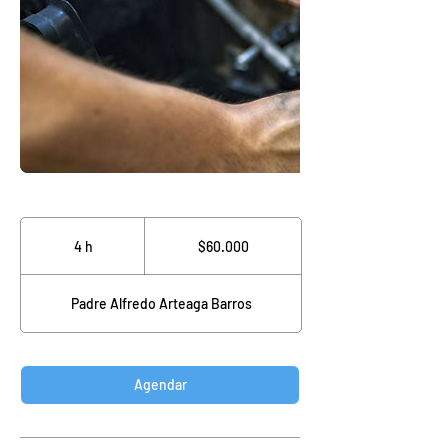
60.000
pesos
4 h
4
$60.000
chilenos
h
Padre Alfredo Arteaga Barros
Agendar