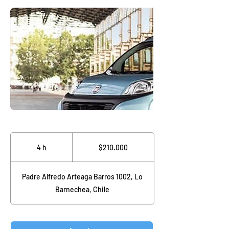
210.000
pesos
4 h
4
$210.000
chilenos
h
Padre Alfredo Arteaga Barros 1002, Lo
Barnechea, Chile