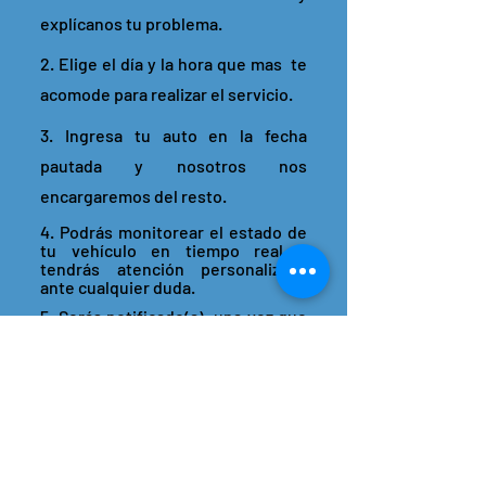
explícanos tu problema.
2. Elige el día y la hora que mas te
acomode para realizar el servicio.
3. Ingresa tu auto en la fecha
pautada y nosotros nos
encargaremos del resto.
4. Podrás monitorear el estado de
tu vehículo en tiempo real y
tendrás atención personalizada
ante cualquier duda.
5. Serás notificado(a) una vez que
estén listas las reparaciones para
que puedas retirar tu auto.
¡Agendar tu visita
es muy fácil!