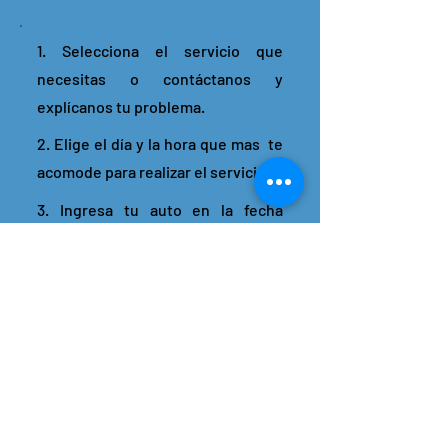
1. Selecciona el servicio que
necesitas o contáctanos y
explícanos tu problema.
2. Elige el día y la hora que mas te
acomode para realizar el servicio.
3. Ingresa tu auto en la fecha
pautada y nosotros nos
encargaremos del resto.
4. Podrás monitorear el estado de
tu vehículo en tiempo real y
tendrás atención personalizada
ante cualquier duda.
5. Serás notificado(a) una vez que
estén listas las reparaciones para
que puedas retirar tu auto.
¡Agendar tu visita