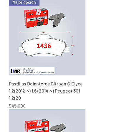
Mejor opción
Pastillas Delanteras Citroen C.Elyce
1.2(2012->) 1.6 (2014->) Peugeot 301
1.2(20
Precio
$45.000