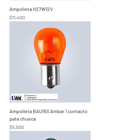
Ampolleta H27W12V
Precio
$11.400
Ampolleta BAU15S Ambar 1 contacto
pata chueca
Precio
$5.500