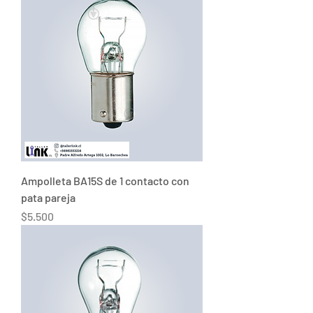
Ampolleta BA15S de 1 contacto con
pata pareja
Precio
$5.500