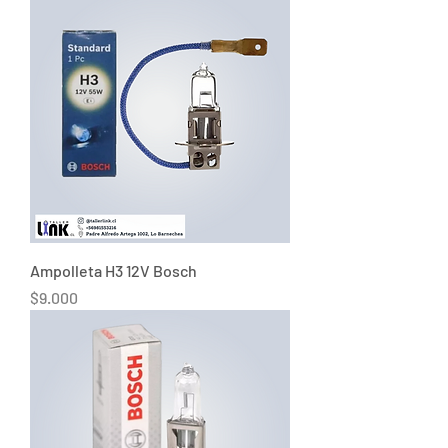
Ampolleta H3 12V Bosch
Precio
$9.000