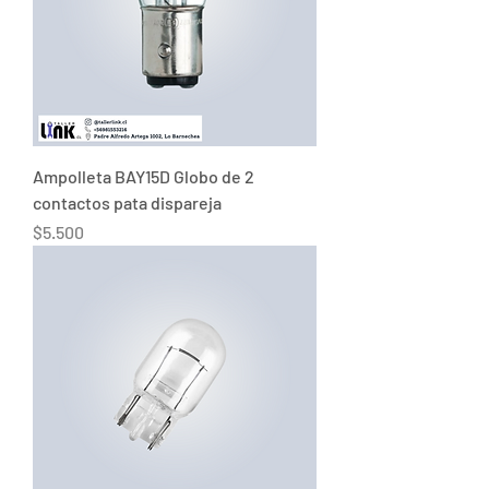
Ampolleta BAY15D Globo de 2
contactos pata dispareja
Precio
$5.500