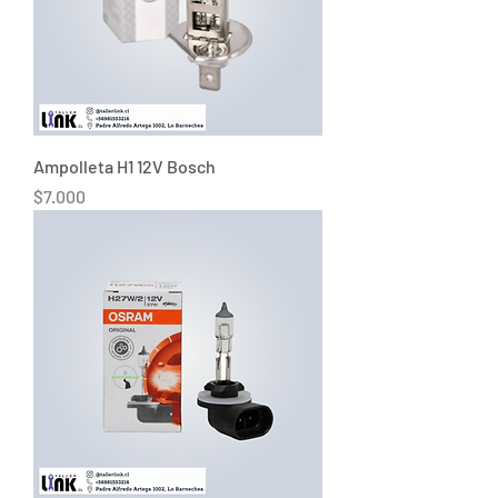
Ampolleta H1 12V Bosch
Precio
$7.000